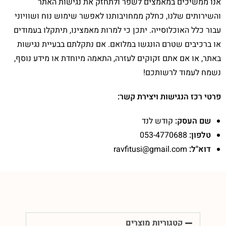
אנו ממשיכים במאמצים לשפר ולתחזק את נגישות האתר
והשירותים שלנו, כחלק ממחויבותנו לאפשר שימוש נוח ושוויוני
עבור כלל האוכלוסייה. יתכן כי למרות מאמצינו, תיתקלו בעמודים
או ברכיבים שטרם הונגשו במלואם. אם נתקלתם בבעיית נגישות
באתר, או אם אתם זקוקים לעזרה, התאמה מיוחדת או מידע נוסף,
נשמח לעמוד לרשותכם!
פרטי רכז הנגישות ויצירת קשר:
שם העסק:
קודש לנד
טלפון:
053-4770688
דוא"ל:
ravfitusi@gmail.com
קטגוריות מוצרים