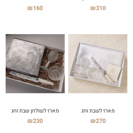
₪
160
₪
310
מארז לשבת וחג
מארז לשולחן שבת וחג
₪
230
₪
270