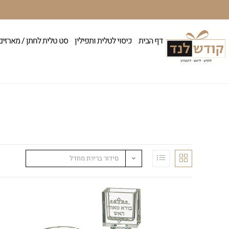
דף הבית
כיסוי לטלית ותפילין
סט טלית לחתן / מארזים
סידור ברירת מחדל