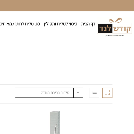
דף הבית
כיסוי לטלית ותפילין
סט טלית לחתן / מארזים
סידור ברירת מחדל