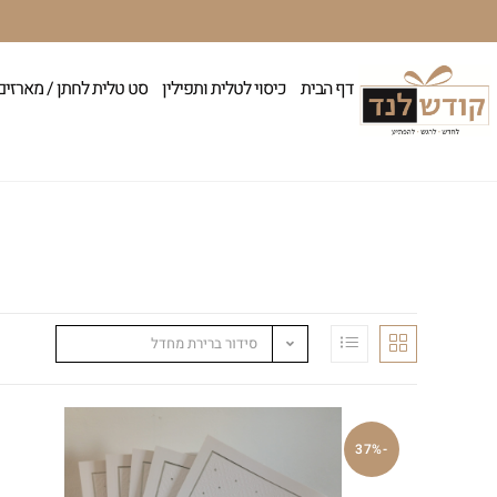
דף הבית
כיסוי לטלית ותפילין
סט טלית לחתן / מארזים
סידור ברירת מחדל
-37%