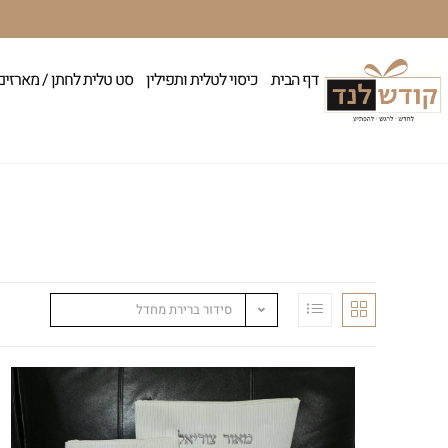
דף הבית
כיסוי לטלית ותפילין
סט טלית לחתן / מארזים
סידור ברירת מחדל