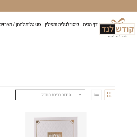
דף הבית
כיסוי לטלית ותפילין
סט טלית לחתן / מארזים
סידור ברירת מחדל