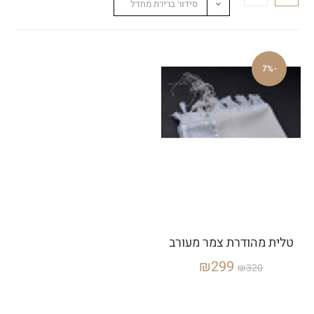
סידור ברירת מחדל
-7%
טלית מהודרת צמר מעורב
₪
299
₪
320