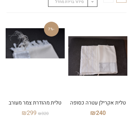
סידור ברירת מחדל
-7%
טלית אקרילן עטרה כסופה
טלית מהודרת צמר מעורב
₪
299
₪
240
₪
320