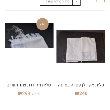
סידור ברירת מחדל
-7%
טלית אקרילן עטרה כסופה
טלית מהודרת צמר מעורב
₪
299
₪
240
₪
320