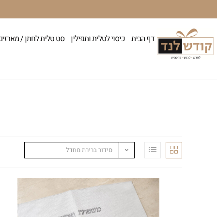
דף הבית
כיסוי לטלית ותפילין
סט טלית לחתן / מארזים
סידור ברירת מחדל