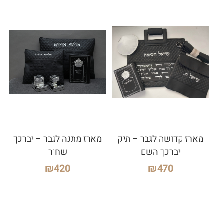
מארז קדושה לגבר – תיק
מארז מתנה לגבר – יברכך
יברכך השם
שחור
₪
420
₪
470