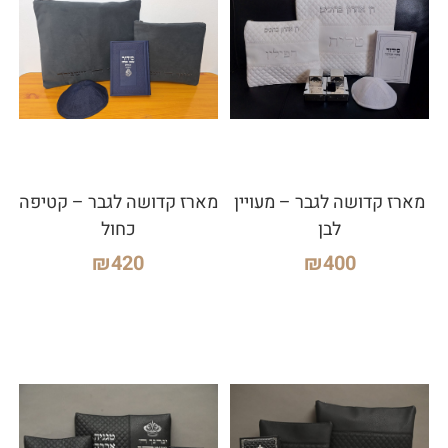
מארז קדושה לגבר – מעויין
מארז קדושה לגבר – קטיפה
לבן
כחול
₪
420
₪
400