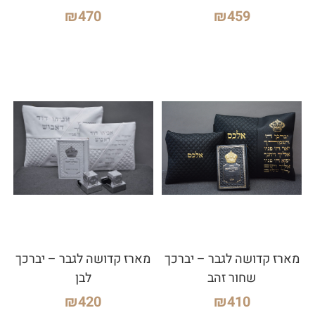
₪
470
₪
459
מארז קדושה לגבר – יברכך
מארז קדושה לגבר – יברכך
שחור זהב
לבן
₪
420
₪
410