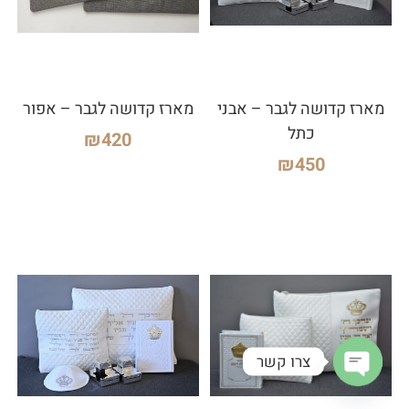
מארז קדושה לגבר – אבני
מארז קדושה לגבר – אפור
כתל
₪
420
₪
450
צרו קשר
Open chaty