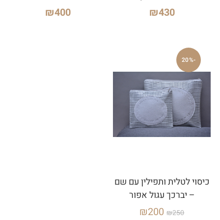
₪
400
₪
430
-20%
כיסוי לטלית ותפילין עם שם
– יברכך עגול אפור
₪
200
₪
250