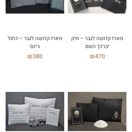
מארז קדושה לגבר – תיק
מארז קדושה לגבר – כחול
יברכך השם
ג'ינס
₪
380
₪
470