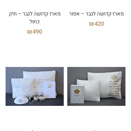
מארז קדושה לגבר – אפור
מארז קדושה לגבר – תיק
כחול
₪
420
₪
490