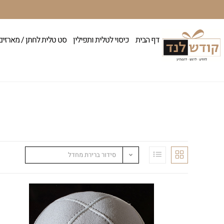
דף הבית
כיסוי לטלית ותפילין
סט טלית לחתן / מארזים
סידור ברירת מחדל