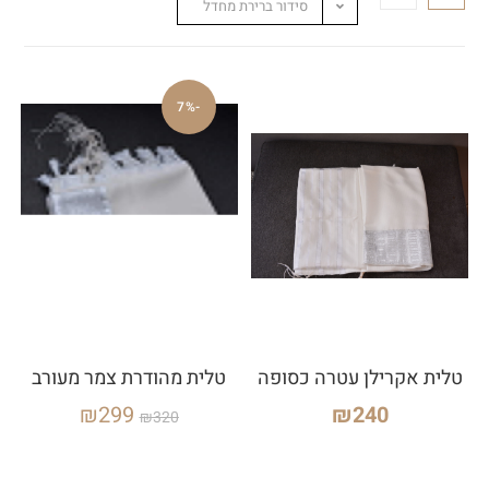
סידור ברירת מחדל
-7%
טלית אקרילן עטרה כסופה
טלית מהודרת צמר מעורב
₪
299
₪
240
₪
320