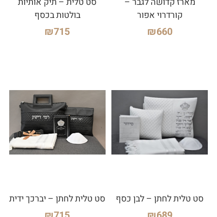
מארז קדושה לגבר –
סט טלית – תיק אותיות
קורדרוי אפור
בולטות בכסף
₪
715
₪
660
סט טלית לחתן – לבן כסף
סט טלית לחתן – יברכך ידית
₪
715
₪
689