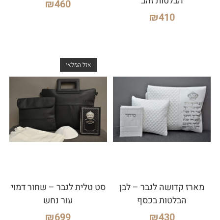
הבלטות זהב
₪
460
₪
410
אזל המלאי
מארז קדושה לגבר – לבן
סט טלית לגבר – שחור דמוי
הבלטות בכסף
עור נחש
₪
699
₪
430