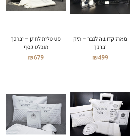
מארז קדושה לגבר – תיק
סט טלית לחתן – יברכך
יברכך
מובלט כסף
₪
679
₪
499