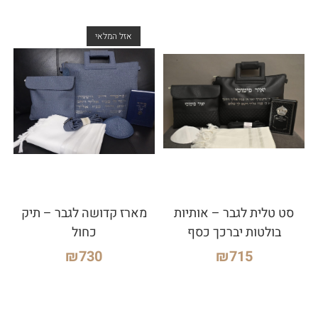
אזל המלאי
סט טלית לגבר – אותיות
מארז קדושה לגבר – תיק
בולטות יברכך כסף
כחול
₪
730
₪
715