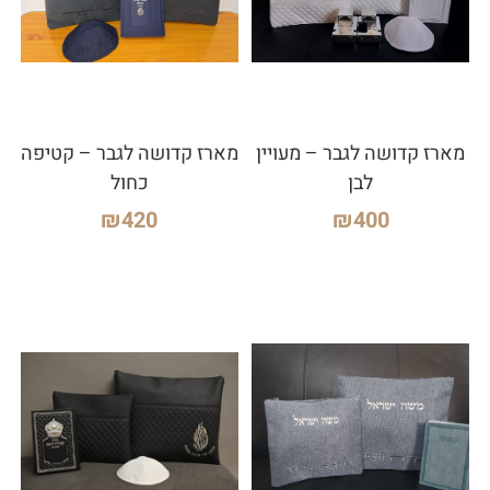
מארז קדושה לגבר – מעויין
מארז קדושה לגבר – קטיפה
לבן
כחול
₪
420
₪
400