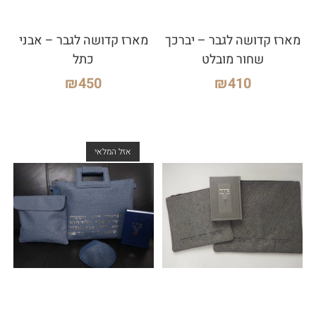
מארז קדושה לגבר – יברכך
מארז קדושה לגבר – אבני
שחור מובלט
כתל
₪
450
₪
410
אזל המלאי