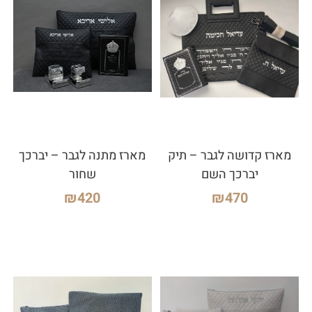
מארז קדושה לגבר – תיק
מארז מתנה לגבר – יברכך
יברכך השם
שחור
₪
420
₪
470