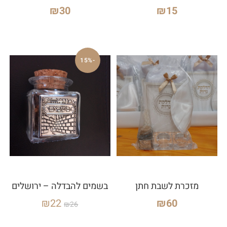
₪
30
₪
15
-15%
מזכרת לשבת חתן
בשמים להבדלה – ירושלים
₪
22
₪
60
₪
26