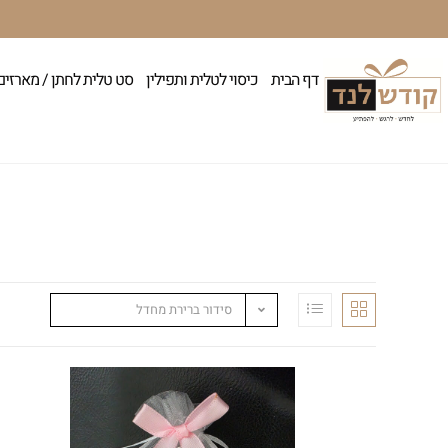
דף הבית
כיסוי לטלית ותפילין
סט טלית לחתן / מארזים
סידור ברירת מחדל