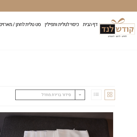
דף הבית
כיסוי לטלית ותפילין
סט טלית לחתן / מארזים
סידור ברירת מחדל