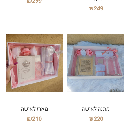
₪
299
₪
249
מתנה לאישה
מארז לאישה
₪
210
₪
220