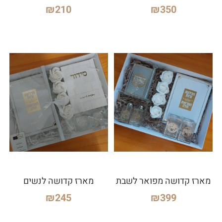
₪
210
₪
350
מארז קדושה מפואר לשבת
מארז קדושה לנשים
₪
245
₪
399