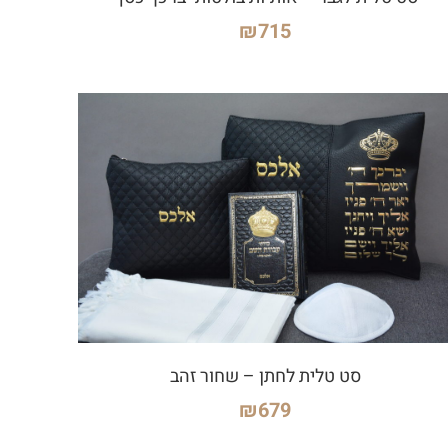
₪
715
סט טלית לחתן – שחור זהב
₪
679