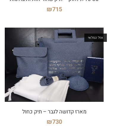
₪
715
אזל המלאי
מארז קדושה לגבר – תיק כחול
₪
730