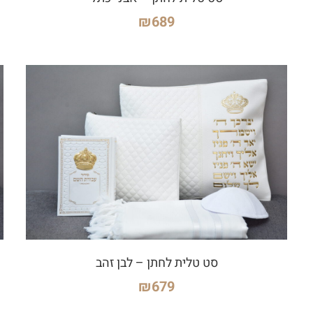
₪
689
סט טלית לחתן – לבן זהב
₪
679