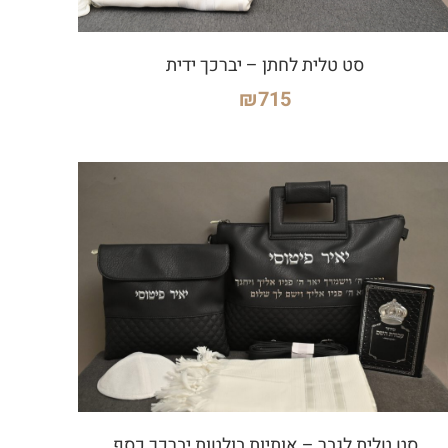
סט טלית לחתן – יברכך ידית
₪
715
סט טלית לגבר – אותיות בולטות יברכך כסף