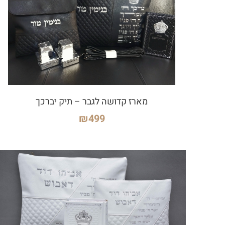
מארז קדושה לגבר – תיק יברכך
₪
499