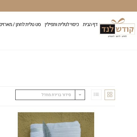
דף הבית
כיסוי לטלית ותפילין
סט טלית לחתן / מארזים
סידור ברירת מחדל