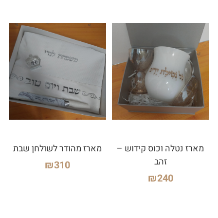
מארז נטלה וכוס קידוש –
מארז מהודר לשולחן שבת
זהב
₪
310
₪
240