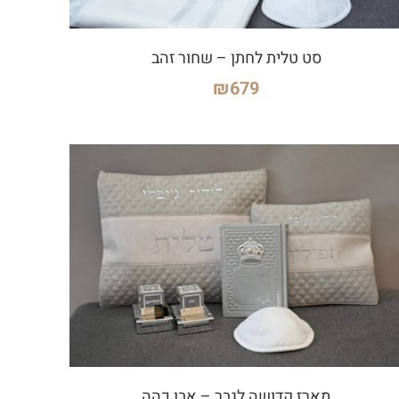
סט טלית לחתן – שחור זהב
₪
679
מארז קדושה לגבר – אבן כהה