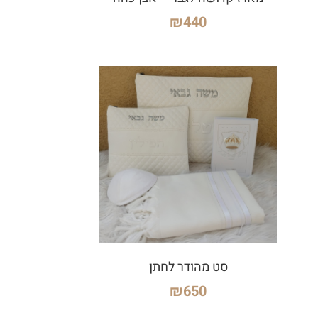
₪
440
סט מהודר לחתן
₪
650