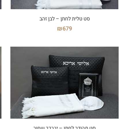
סט טלית לחתן – לבן זהב
₪
679
סט מהודר לחתן – יברכך שחור