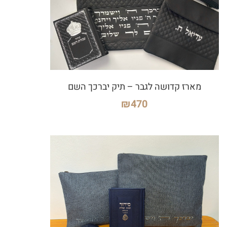
מארז קדושה לגבר – תיק יברכך השם
₪
470