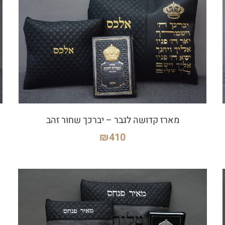
מארז קדושה לגבר – יברכך שחור זהב
₪
410