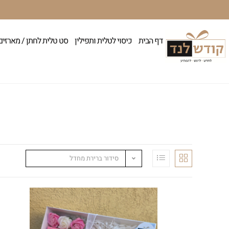
דף הבית
כיסוי לטלית ותפילין
סט טלית לחתן / מארזים
סידור ברירת מחדל