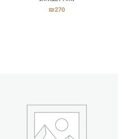
₪
270