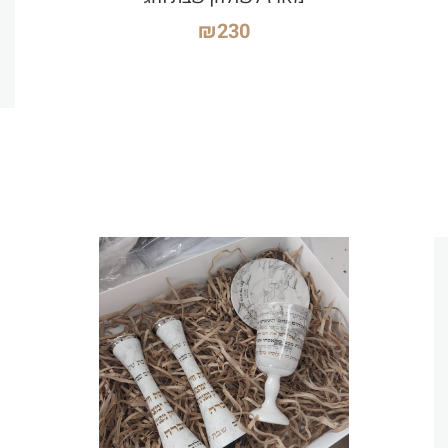
₪
230