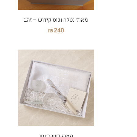
מארז נטלה וכוס קידוש – זהב
₪
240
מארז לשבת וחג