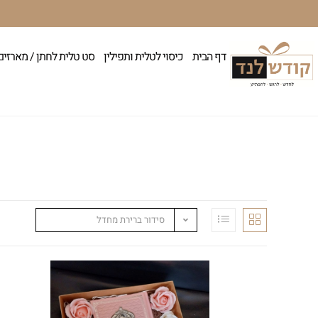
דף הבית
כיסוי לטלית ותפילין
סט טלית לחתן / מארזים
סידור ברירת מחדל