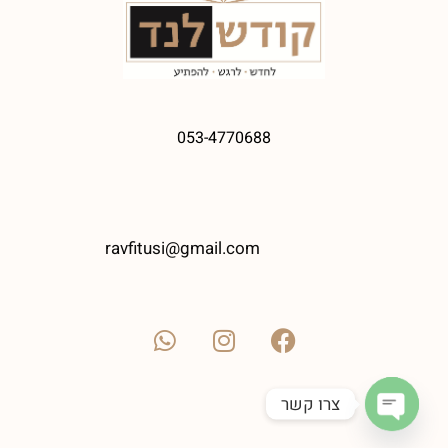
053-4770688
ravfitusi@gmail.com
צרו קשר
Open chaty