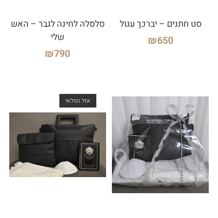
סט חתנים – יברכך עגול
סלסלה לחינה לגבר – האש
שלי
₪
650
₪
790
אזל המלאי