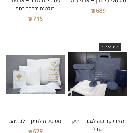
סט טלית לחתן – אבני כתל
סט טלית לגבר – אותיות
בולטות יברכך כסף
₪
689
₪
715
אזל המלאי
מארז קדושה לגבר – תיק
סט טלית לחתן – לבן זהב
כחול
₪
679