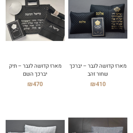
מארז קדושה לגבר – יברכך
מארז קדושה לגבר – תיק
שחור זהב
יברכך השם
₪
470
₪
410