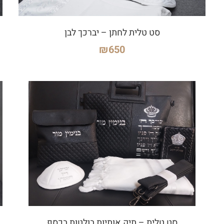
סט טלית לחתן – יברכך לבן
₪
650
סט טלית – תיק אותיות בולטות בכסף