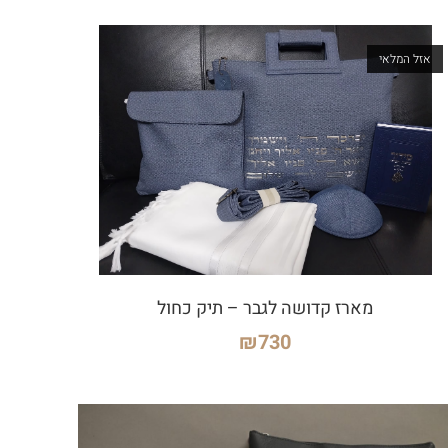
אזל המלאי
מארז קדושה לגבר – תיק כחול
₪
730