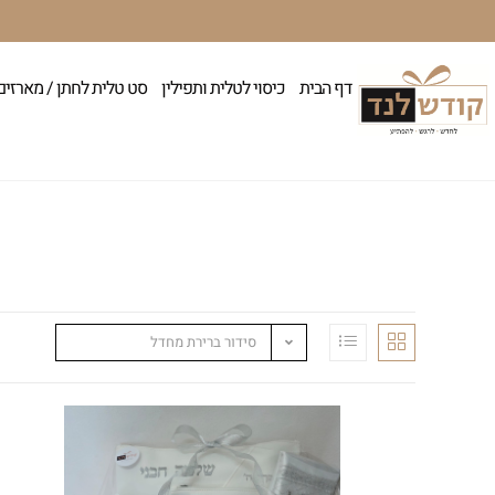
דף הבית
כיסוי לטלית ותפילין
סט טלית לחתן / מארזים
סידור ברירת מחדל