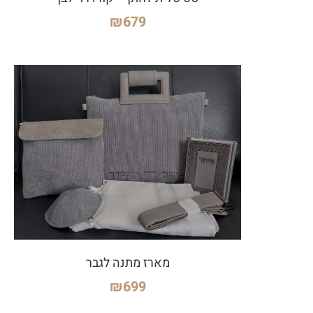
₪
679
מארז מתנה לגבר
₪
699