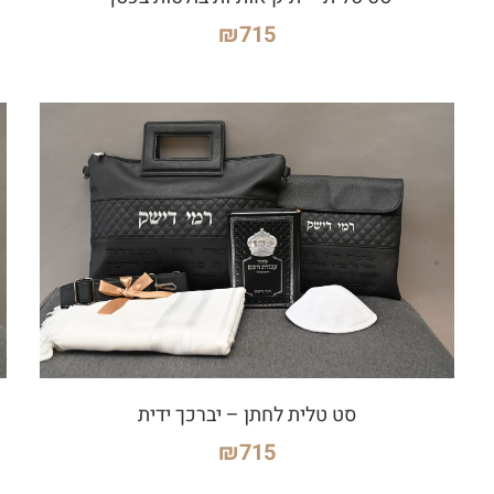
₪
715
סט טלית לחתן – יברכך ידית
₪
715