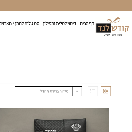
דף הבית
כיסוי לטלית ותפילין
סט טלית לחתן / מארזים
סידור ברירת מחדל