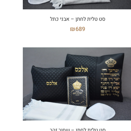
סט טלית לחתן – אבני כתל
₪
689
סט טלית לחתן – שחור זהב