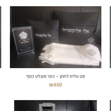
סט טלית לחתן – כתר מובלט כסף
₪
650