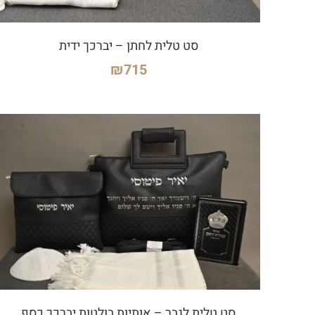
סט טלית לחתן – יברכך ידית
₪
715
סט טלית לגבר – אותיות בולטות יברכך כסף