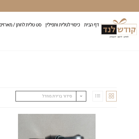
דף הבית
כיסוי לטלית ותפילין
סט טלית לחתן / מארזים
סידור ברירת מחדל