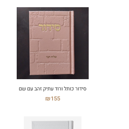
סידור כותל ורוד עתיק זהב עם שם
₪
155