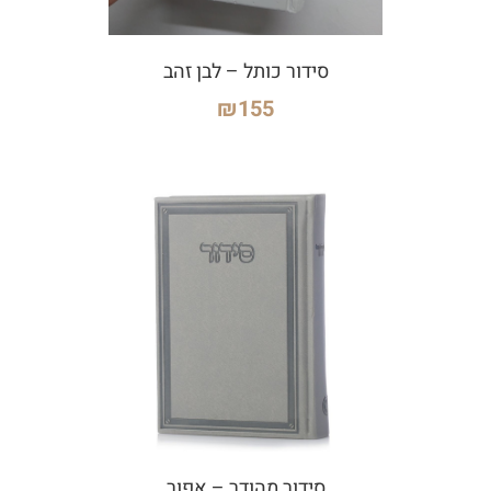
סידור כותל – לבן זהב
₪
155
סידור מהודר – אפור