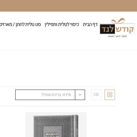
דף הבית
כיסוי לטלית ותפילין
סט טלית לחתן / מארזים
סידור ברירת מחדל