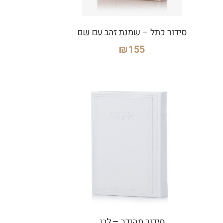
סידור כתל – שמנת זהב עם שם
₪
155
סידור מהודר – לבן