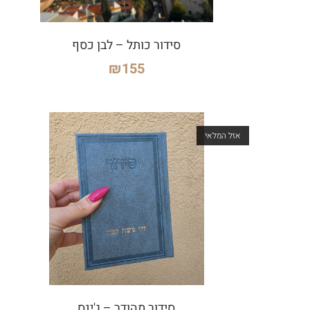
סידור כותל – לבן כסף
₪
155
אזל המלאי
סידור מהודר – ג'ינס