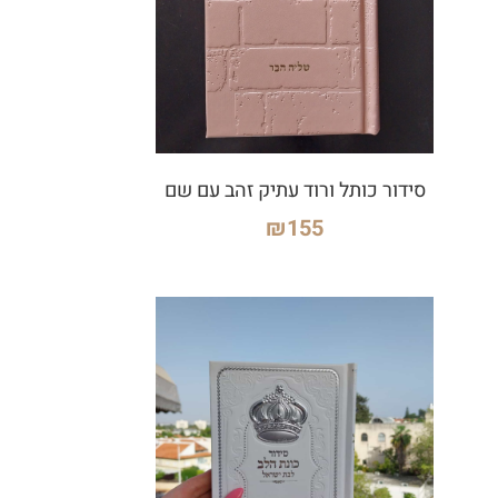
סידור כותל ורוד עתיק זהב עם שם
₪
155