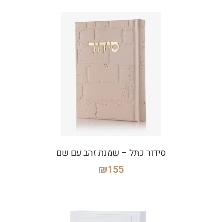
סידור כתל – שמנת זהב עם שם
₪
155