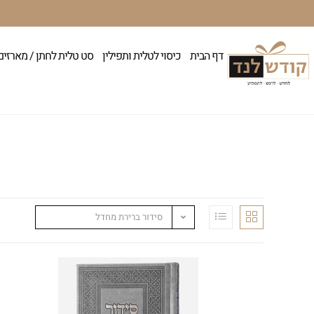
דף הבית
כיסוי לטלית ותפילין
סט טלית לחתן / מארזים
סידור ברירת מחדל