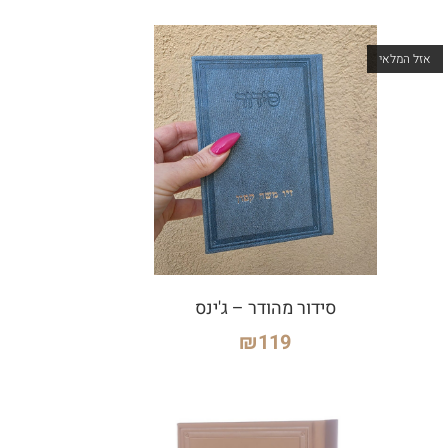
אזל המלאי
סידור מהודר – ג'ינס
₪
119