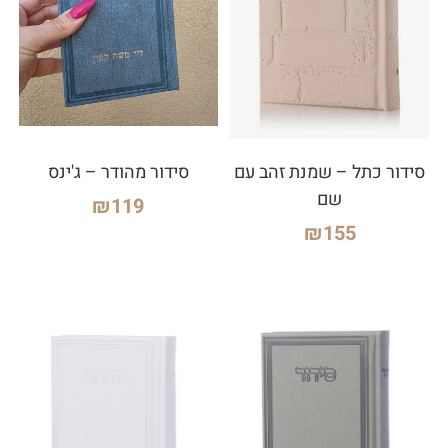
סידור כתל – שמנת זהב עם
סידור מהודר – ג'ינס
שם
₪
119
₪
155