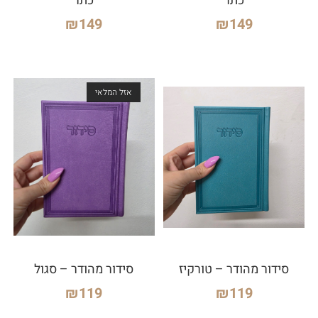
כתר
כתר
₪
149
₪
149
אזל המלאי
סידור מהודר – טורקיז
סידור מהודר – סגול
₪
119
₪
119