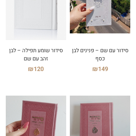
סידור עם שם – פנינים לבן
סידור שומע תפילה – לבן
כסף
זהב עם שם
₪
120
₪
149