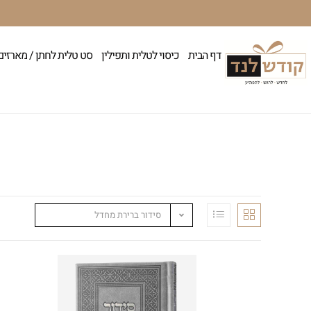
דף הבית
כיסוי לטלית ותפילין
סט טלית לחתן / מארזים
סידור ברירת מחדל