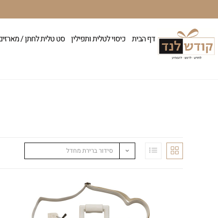
דף הבית
כיסוי לטלית ותפילין
סט טלית לחתן / מארזים
סידור ברירת מחדל