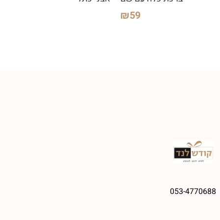
₪
59
053-4770688