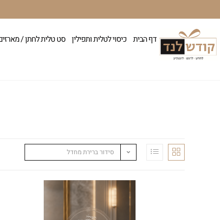
דף הבית
כיסוי לטלית ותפילין
סט טלית לחתן / מארזים
סידור ברירת מחדל