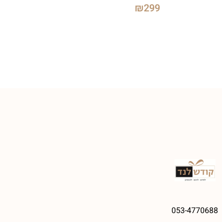
₪
299
053-4770688