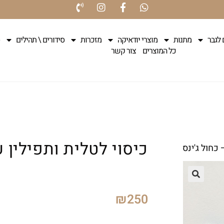
 לגבר
מתנות
מוצרי יודאיקה
מזכרות
סידורים \ תהילים
כל המוצרים
צור קשר
כיסוי לטלית ותפילין 
 כחול ג'ינס
₪
250