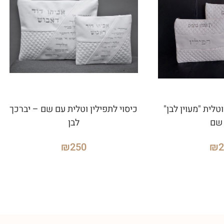
טלית "מעוין לבן"
כיסוי לתפילין וטלית עם שם – יברכך
שם
לבן
₪
250
₪