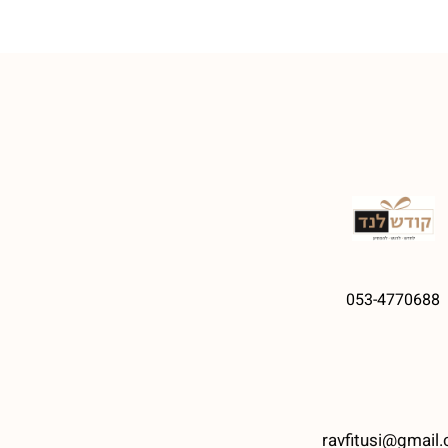
053-4770688
ravfitusi@gmail.