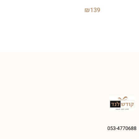
₪
139
053-4770688