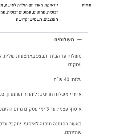
תגיות
יודאיקה
,
מארז יום הולדת לאישה
,
מא
זכוכית
,
פמוטים
,
פמוטים זכוכית
,
פמו
מעוצבים
,
תשמישי קדושה
משלוחים
עסקים
עלות: 40 ש”ח
איזורי משלוח חריגים: ליהודה ושומרון, בנימין
איסוף עצמי: עד 3 ימי עסקים מיום ההזמנה
כאשר ההזמנה מוכנה לאיסוף יתקבל עדכו
שהזנתם.