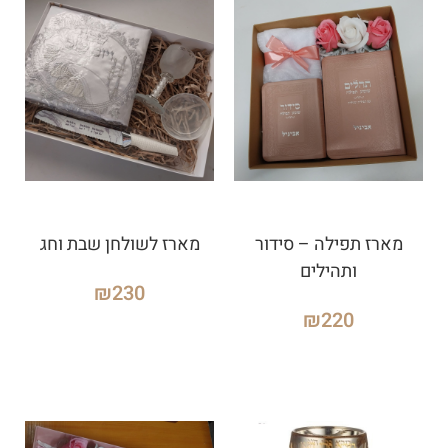
מארז תפילה – סידור
מארז לשולחן שבת וחג
ותהילים
₪
230
₪
220