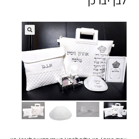
לבן יברכך