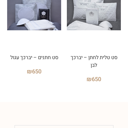
סט טלית לחתן – יברכך
סט חתנים – יברכך עגול
לבן
₪
650
₪
650