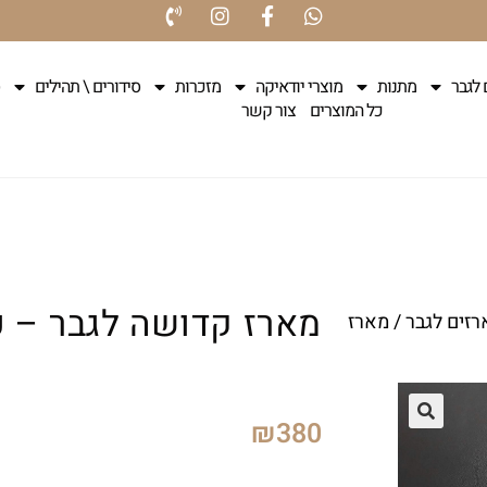
 לגבר
מתנות
מוצרי יודאיקה
מזכרות
סידורים \ תהילים
כל המוצרים
צור קשר
מארז קדושה לגבר – כח
רזים לגבר
/ מארז
₪
380