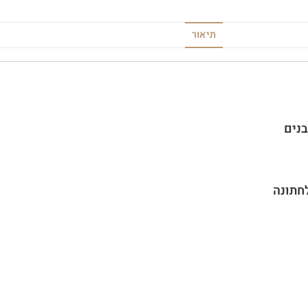
תיאור
נים
חתונה