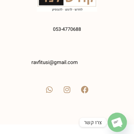
053-4770688
ravfitusi@gmail.com
צרו קשר
Open chaty